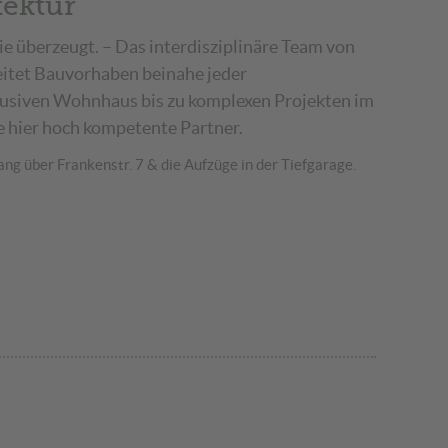
tektur
die überzeugt. – Das interdisziplinäre Team von
eitet Bauvorhaben beinahe jeder
siven Wohnhaus bis zu komplexen Projekten im
e hier hoch kompetente Partner.
ng über Frankenstr. 7 & die Aufzüge in der Tiefgarage.