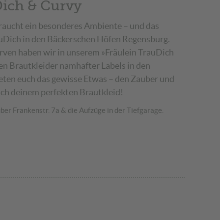
Dich & Curvy
aucht ein besonderes Ambiente – und das
rauDich in den Bäckerschen Höfen Regensburg.
urven haben wir in unserem »Fräulein TrauDich
n Brautkleider namhafter Labels in den
eten euch das gewisse Etwas – den Zauber und
ach deinem perfekten Brautkleid!
ber Frankenstr. 7a & die Aufzüge in der Tiefgarage.