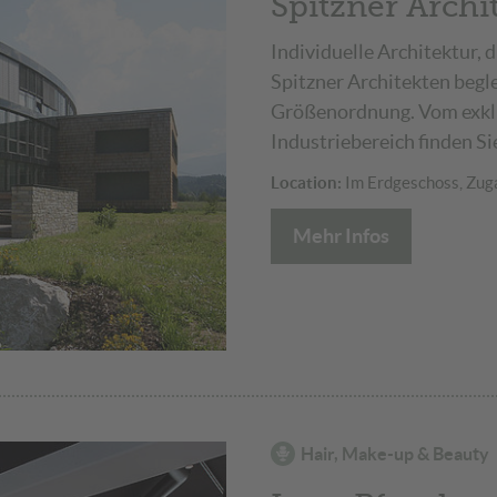
Spitzner Archi
Individuelle Architektur, 
Spitzner Architekten begl
Größenordnung. Vom exklu
Industriebereich finden Si
Location:
Im Erdgeschoss, Zuga
Mehr Infos
Hair, Make-up & Beauty