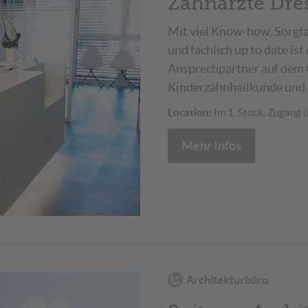
Zahnärzte Dres
Mit viel Know-how, Sorgfa
und fachlich up to date is
Ansprechpartner auf dem G
Kinderzahnheilkunde und s
Location:
Im 1. Stock, Zugang ü
Mehr Infos
Architekturbüro