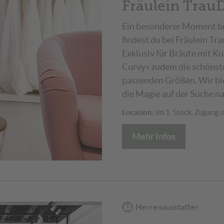
Fräulein Trau
Ein besonderer Moment br
findest du bei Fräulein T
Exklusiv für Bräute mit K
Curvy« zudem die schönste
passenden Größen. Wir bi
die Magie auf der Suche n
Location:
Im 1. Stock, Zugang ü
Mehr Infos
Herrenausstatter